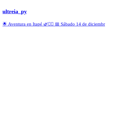
ultreia_py
🌟 Aventura en Itapé 🌿🚣‍♂️ 📅 Sábado 14 de diciembr