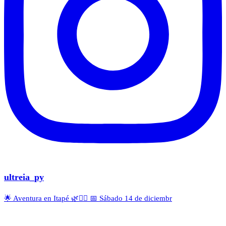
ultreia_py
🌟 Aventura en Itapé 🌿🚣‍♂️ 📅 Sábado 14 de diciembr